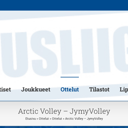
iset
Joukkueet
Ottelut
Tilastot
Li
Arctic Volley – JymyVolley
Etusivu
»
Ottelut
»
Ottelut
»
Arctic Volley – JymyVolley