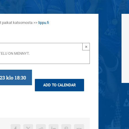
aat paikat katsomosta >>
lippu.fi
×
ELU ON MENNYT.
23 klo 18:30
ADD TO CALENDAR