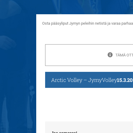
Osta pääsyliput Jymyn peleihin netistä ja varaa parh
TÄMÄ OTT
Arctic Volley – JymyVolley
15.3.20
Jaa somessa!