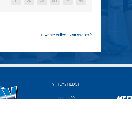
Facebook
X
Reddit
LinkedIn
Pinterest
Vk
Arctic Volley – JymyVolley
YHTEYSTIEDOT
Länsitie 30,
60550 NURMO
Sähköposti:
info@jymyvolley.fi
Web:
www.jymyvolley.fi