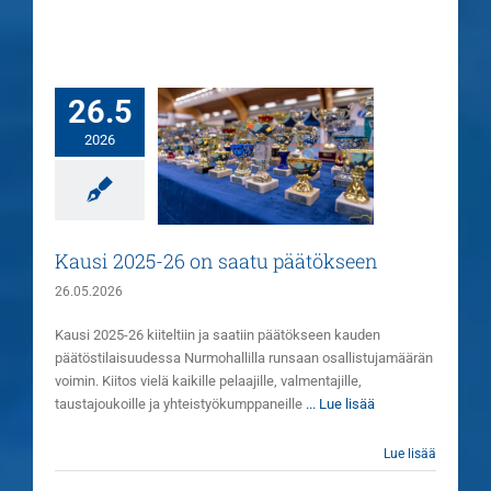
26.5
2026
i 2025-26 on saatu
päätökseen
Uutiset
Kausi 2025-26 on saatu päätökseen
26.05.2026
Kausi 2025-26 kiiteltiin ja saatiin päätökseen kauden
päätöstilaisuudessa Nurmohallilla runsaan osallistujamäärän
voimin. Kiitos vielä kaikille pelaajille, valmentajille,
taustajoukoille ja yhteistyökumppaneille
... Lue lisää
Lue lisää