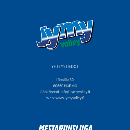
YHTEYSTIEDOT
Länsitie 30,
60550 NURMO
Sähköposti:
info@jymyvolley.fi
Web:
www.jymyvolley.fi