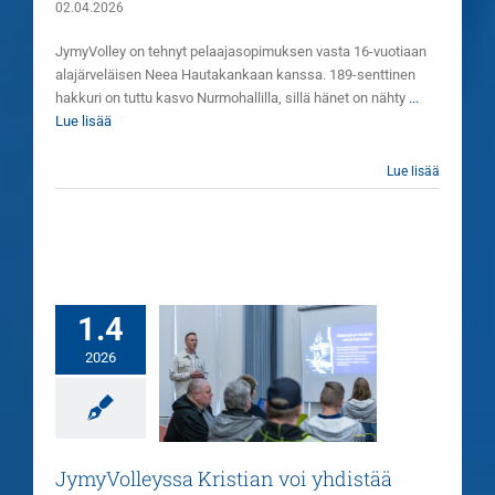
02.04.2026
JymyVolley on tehnyt pelaajasopimuksen vasta 16-vuotiaan
alajärveläisen Neea Hautakankaan kanssa. 189-senttinen
hakkuri on tuttu kasvo Nurmohallilla, sillä hänet on nähty
...
Lue lisää
Lue lisää
1.4
2026
JymyVolleyssa
stian voi yhdistää
ksi intohimoaan
Uutiset
JymyVolleyssa Kristian voi yhdistää