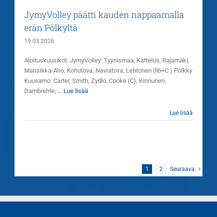
JymyVolley päätti kauden nappaamalla
erän Pölkyltä
19.03.2026
Aloituskuusikot: JymyVolley: Tyynismaa, Kattelus, Rajamäki,
Mansikka-Aho, Kohutova, Navratova, Lehtonen (lib+C ) Pölkky
Kuusamo: Carter, Smith, Zydlo, Cooke (C), Kinnunen,
Dambrehte,
... Lue lisää
Lue lisää
1
2
Seuraava