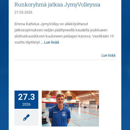
Runkoryhmä jatkaa JymyVolleyssa
27.03.2026
Emma Kattelus JymyVolley on allekirjoittanut
jatkosopimuksen neljän päättyneellä kaudella joukkueen
aloituskuusikkoon kuuluneen pelaajan kanssa. Vastikään 19
vuotta täyttänyt
... Lue lisää
Lue lisää
27.3
2026
uovinen jatkaa
JymyVolleyn
äävalmentajana
Uutiset