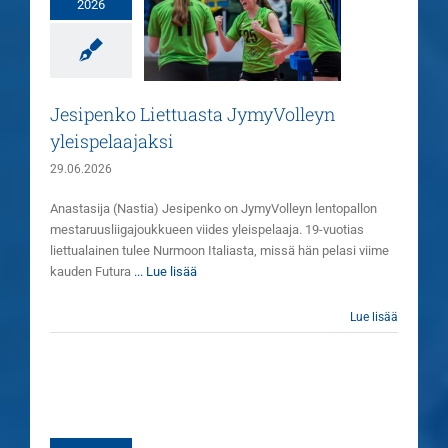
2026
ipenko Liettuasta
JymyVolleyn
yleispelaajaksi
Uutiset
Jesipenko Liettuasta JymyVolleyn
yleispelaajaksi
29.06.2026
Anastasija (Nastia) Jesipenko on JymyVolleyn lentopallon
mestaruusliigajoukkueen viides yleispelaaja. 19-vuotias
liettualainen tulee Nurmoon Italiasta, missä hän pelasi viime
kauden Futura
... Lue lisää
Lue lisää