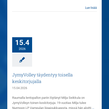
Lue lisää
15.4
2026
JymyVolley täydentyy toisella
keskitorjujalla
15.04.2026
Raumalla lentopallon pariin löytänyt Milja Seikkula on
JymyVolleyn toinen keskitorjuja. 19-vuotias Milja tulee
Nurmoon LP Vampulan liigajoukkueesta, missä hän aloitti
...