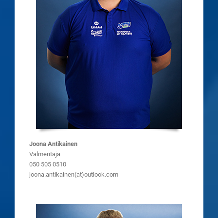
Joona Antikainen
Valmentaja
050 505 0510
joona.antikainen(at)outlook.com