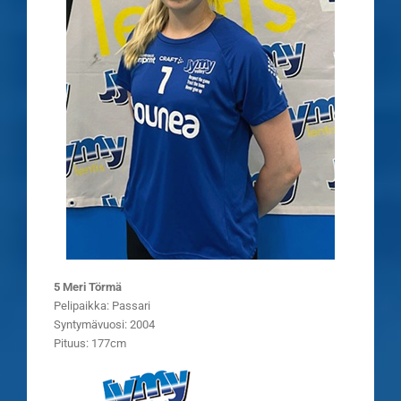
5 Meri Törmä
Pelipaikka: Passari
Syntymävuosi: 2004
Pituus: 177cm