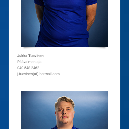
Jukka Tuovinen
Päävalmentaja
040 548 2462
j.tuovinen(at) hotmail.com