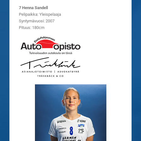
7 Henna Sandell
Pelipaikka: Yleispelaaja
Syntymävuosi: 2007
Pituus: 180cm