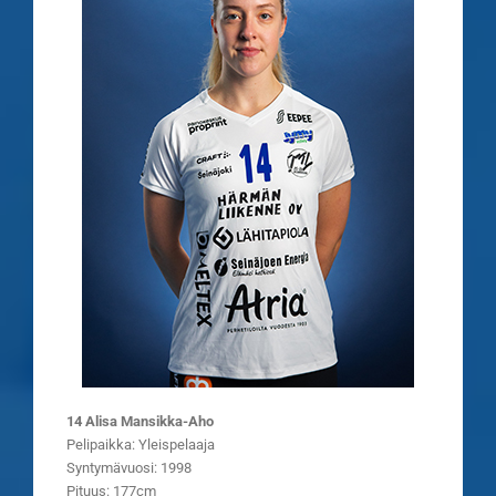
14 Alisa Mansikka-Aho
Pelipaikka: Yleispelaaja
Syntymävuosi: 1998
Pituus: 177cm