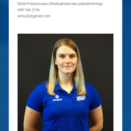
Etelä-Pohjanmaan Urheiluakatemian päävalmentaja
045 166 2136
eetu.ji(at)gmail.com