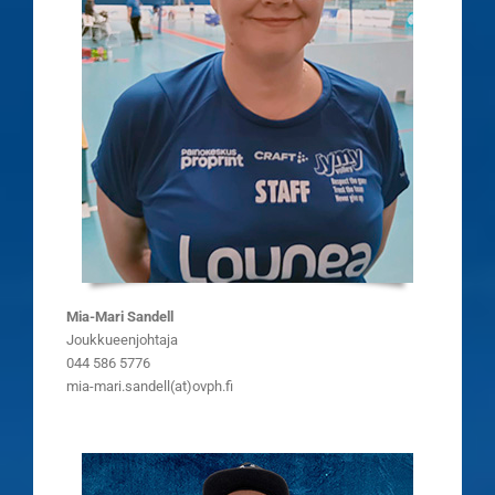
Mia-Mari Sandell
Joukkueenjohtaja
044 586 5776
mia-mari.sandell(at)ovph.fi