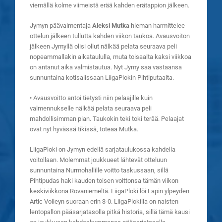
viemällä kolme viimeistä erää kahden erätappion jälkeen.
Jymyn päävalmentaja
Aleksi Mutka
hieman harmittelee
ottelun jälkeen tullutta kahden viikon taukoa. Avausvoiton
jälkeen Jymyllä olisi ollut nälkää pelata seuraava peli
nopeammallakin aikataululla, muta toisaalta kaksi viikkoa
on antanut aika valmistautua. Nyt Jymy saa vastaansa
sunnuntaina kotisalissaan LiigaPlokin Pihtiputaalta.
• Avausvoitto antoi tietysti niin pelaajille kuin
valmennukselle nälkää pelata seuraava peli
mahdollisimman pian. Taukokin teki toki terää. Pelaajat
ovat nyt hyvässä tikissä, toteaa Mutka.
LiigaPloki on Jymyn edellä sarjataulukossa kahdella
voitollaan. Molemmat joukkueet lähtevät otteluun
sunnuntaina Nurmohallille voitto taskussaan, sillä
Pihtipudas haki kauden toisen voittonsa tämän viikon
keskiviikkona Rovaniemeltä. LiigaPloki löi Lapin ylpeyden
Artic Volleyn suoraan erin 3-0. LiigaPlokilla on naisten
lentopallon pääsarjatasolla pitkä historia, sillä tämä kausi