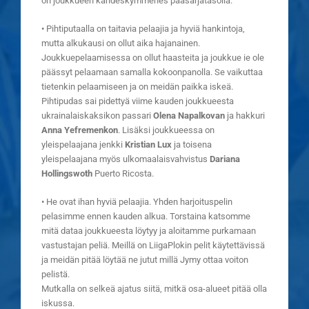
on joukkueen kahdeskymmenes pääsarjatasolla.
• Pihtiputaalla on taitavia pelaajia ja hyviä hankintoja,
mutta alkukausi on ollut aika hajanainen.
Joukkuepelaamisessa on ollut haasteita ja joukkue ie ole
päässyt pelaamaan samalla kokoonpanolla. Se vaikuttaa
tietenkin pelaamiseen ja on meidän paikka iskeä.
Pihtipudas sai pidettyä viime kauden joukkueesta
ukrainalaiskaksikon passari
Olena Napalkovan
ja hakkuri
Anna Yefremenkon
. Lisäksi joukkueessa on
yleispelaajana jenkki
Kristian Lux
ja toisena
yleispelaajana myös ulkomaalaisvahvistus
Dariana
Hollingswoth
Puerto Ricosta.
• He ovat ihan hyviä pelaajia. Yhden harjoituspelin
pelasimme ennen kauden alkua. Torstaina katsomme
mitä dataa joukkueesta löytyy ja aloitamme purkamaan
vastustajan peliä. Meillä on LiigaPlokin pelit käytettävissä
ja meidän pitää löytää ne jutut millä Jymy ottaa voiton
pelistä.
Mutkalla on selkeä ajatus siitä, mitkä osa-alueet pitää olla
iskussa.