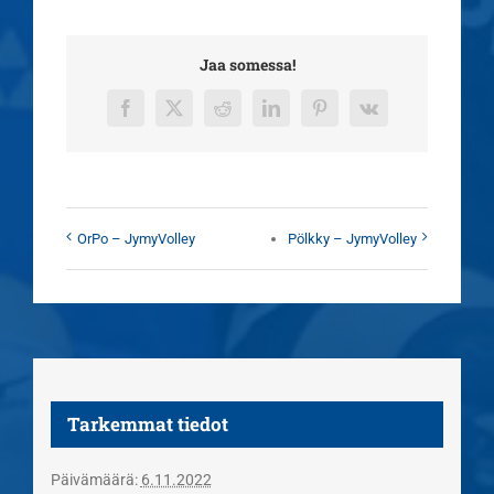
Jaa somessa!
Facebook
X
Reddit
LinkedIn
Pinterest
Vk
OrPo – JymyVolley
Pölkky – JymyVolley
Tarkemmat tiedot
Päivämäärä:
6.11.2022