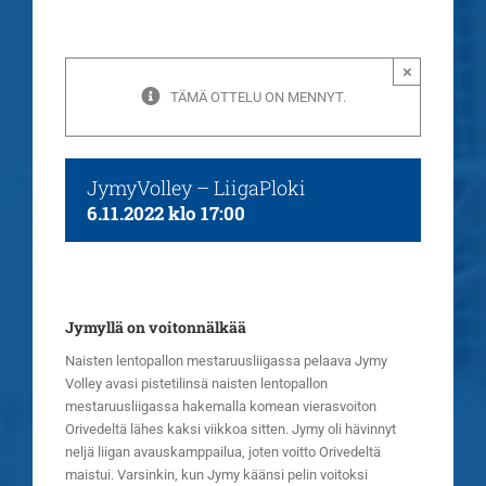
×
TÄMÄ OTTELU ON MENNYT.
JymyVolley – LiigaPloki
6.11.2022 klo 17:00
Jymyllä on voitonnälkää
Naisten lentopallon mestaruusliigassa pelaava Jymy
Volley avasi pistetilinsä naisten lentopallon
mestaruusliigassa hakemalla komean vierasvoiton
Orivedeltä lähes kaksi viikkoa sitten. Jymy oli hävinnyt
neljä liigan avauskamppailua, joten voitto Orivedeltä
maistui. Varsinkin, kun Jymy käänsi pelin voitoksi