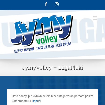
Skip
Facebook
Instagram
to
content
JymyVolley – LiigaPloki
Osta pääsyliput Jymyn peleihin netistä ja varaa parhaat paikat
katsomosta >>
lippu.fi