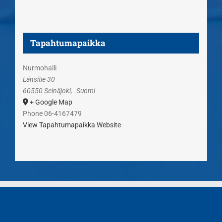
Tapahtumapaikka
Nurmohalli
Länsitie 30
60550 Seinäjoki
,
Suomi
+ Google Map
Phone
06-4167479
View Tapahtumapaikka Website