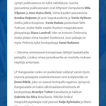
Jymyn joukkueessa on tullut vaihdoksia. Uusina
passareina joukkueeseen ovat liittyneet Vampulasta
Mila
Viljanen
ja
Aino-Kaisa Etelä
. Viime kauden passareista
Anniina Keijonen
jäi pois loppukaudesta ja
Venla Hyttisen
matka jatkui Kuopioon.
Venla Raitala
puolestaan lähti
Turkuun, mutta tilalle saatiin Ruotsin maajoukkueen
yleispelaaja
Diana Lundvall
. Hän on kotoisin Örebrosta,
mutta pelasi viime kauden Sveitsissä. Uusi pelaaja on
myös Plokista tullut keskipelaaja
Sanni Raitanen
.
– Olemme onnistuneet korvaamaan lähtijät laadukkailla
pelaajilla. Lisäksi omaa juniorikaartia on nostettu mukaan
näyttöjä antamaan.
LP Kangasalan runko on puolestaan säilynyt varsin hyvin.
Uusista pelaajista mielenkiintoinen nimi kotiyleisölle on
Emmi Riikilä
, joka on saanut lentopallo-oppinsa Jymyssä.
Kangasalalla on kaksi ulkomaalaisvahvistusta eli
keskipelaaja
Braedyn Tutton
Kanadasta ja hakkuri
Gabriela Da Silva
Brasiliasta. Riikilän lisäksi
maajoukkuepelaajia ovat passari
Katja Kylmäaho
ja libero