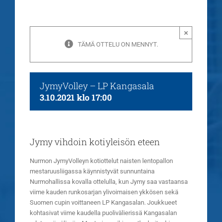
×
TÄMÄ OTTELU ON MENNYT.
JymyVolley – LP Kangasala
3.10.2021 klo 17:00
Jymy vihdoin kotiyleisön eteen
Nurmon JymyVolleyn kotiottelut naisten lentopallon
mestaruusliigassa käynnistyvät sunnuntaina
Nurmohallissa kovalla ottelulla, kun Jymy saa vastaansa
viime kauden runkosarjan ylivoimaisen ykkösen sekä
Suomen cupin voittaneen LP Kangasalan. Joukkueet
kohtasivat viime kaudella puolivälierissä Kangasalan