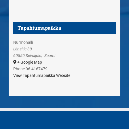
Tapahtumapaikka
Nurmohalli
Länsitie 30
60550 Seinäjoki
,
Suomi
+ Google Map
Phone
06-4167479
View Tapahtumapaikka Website