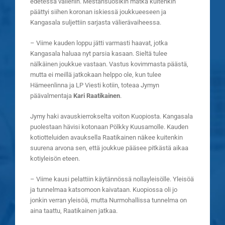
edetessä välieriin. Mestarisuosikin matka kuitenkin
päättyi siihen koronan iskiessä joukkueeseen ja
Kangasala suljettiin sarjasta välierävaiheessa.
– Viime kauden loppu jätti varmasti haavat, jotka
Kangasala haluaa nyt parsia kasaan. Sieltä tulee
nälkäinen joukkue vastaan. Vastus kovimmasta päästä,
mutta ei meillä jatkokaan helppo ole, kun tulee
Hämeenlinna ja LP Viesti kotiin, toteaa Jymyn
päävalmentaja
Kari Raatikainen
.
Jymy haki avauskierrokselta voiton Kuopiosta. Kangasala
puolestaan hävisi kotonaan Pölkky Kuusamolle. Kauden
kotiotteluiden avauksella Raatikainen näkee kuitenkin
suurena arvona sen, että joukkue pääsee pitkästä aikaa
kotiyleisön eteen.
– Viime kausi pelattiin käytännössä nollayleisölle. Yleisöä
ja tunnelmaa katsomoon kaivataan. Kuopiossa oli jo
jonkin verran yleisöä, mutta Nurmohallissa tunnelma on
aina taattu, Raatikainen jatkaa.