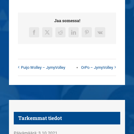
Jaa somessa!
Facebook
X
Reddit
LinkedIn
Pinterest
Vk
Puijo Wolley – JymyVolley
OrPo – JymyVolley
Tarkemmat tiedot
Päivämäärä:
3.10.2021