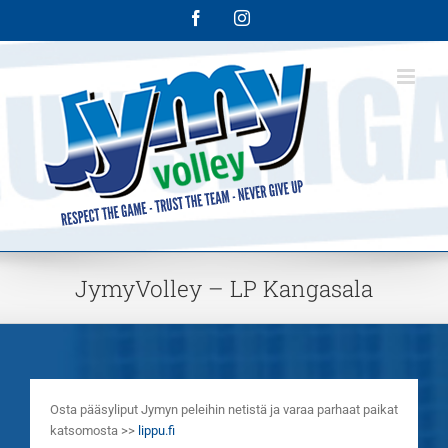
Skip
Facebook
Instagram
to
content
JymyVolley – LP Kangasala
Osta pääsyliput Jymyn peleihin netistä ja varaa parhaat paikat
katsomosta >>
lippu.fi