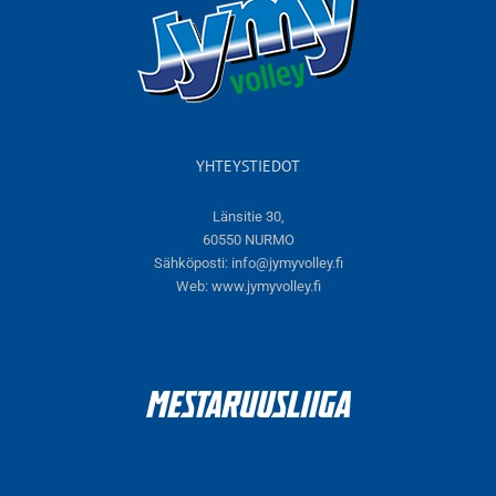
YHTEYSTIEDOT
Länsitie 30,
60550 NURMO
Sähköposti:
info@jymyvolley.fi
Web:
www.jymyvolley.fi