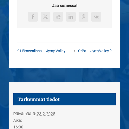
Jaa somessa!
Facebook
X
Reddit
LinkedIn
Pinterest
Vk
Hämeenlinna – Jymy Volley
OrPo – JymyVolley
Tarkemmat tiedot
Päivämäärä:
23.2.2025
Aika:
16:00