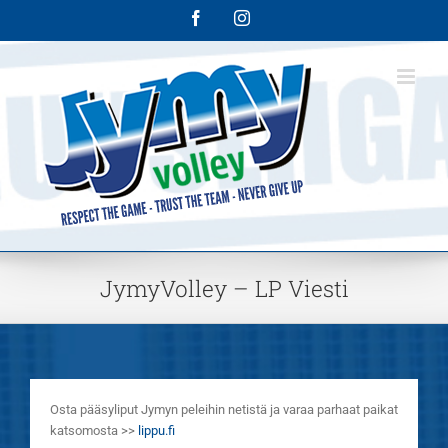
Skip
Facebook
Instagram
to
content
JymyVolley – LP Viesti
Osta pääsyliput Jymyn peleihin netistä ja varaa parhaat paikat
katsomosta >>
lippu.fi