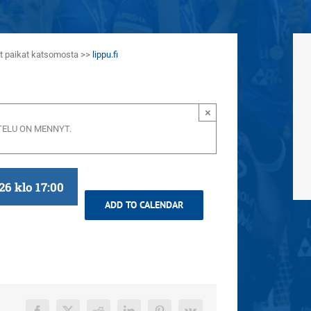
aat paikat katsomosta >>
lippu.fi
×
ELU ON MENNYT.
26 klo 17:00
ADD TO CALENDAR