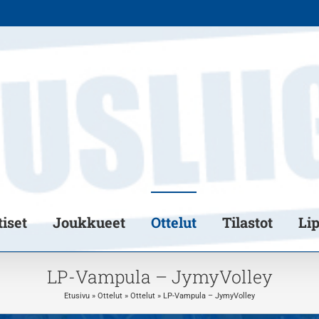
iset
Joukkueet
Ottelut
Tilastot
Li
LP-Vampula – JymyVolley
Etusivu
»
Ottelut
»
Ottelut
»
LP-Vampula – JymyVolley