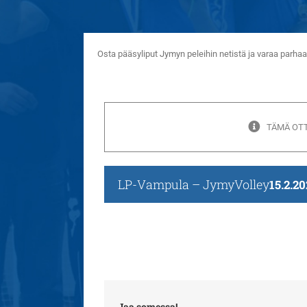
Osta pääsyliput Jymyn peleihin netistä ja varaa parh
TÄMÄ OTT
LP-Vampula – JymyVolley
15.2.20
Jaa somessa!