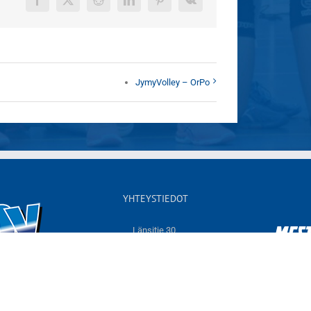
Facebook
X
Reddit
LinkedIn
Pinterest
Vk
JymyVolley – OrPo
YHTEYSTIEDOT
Länsitie 30,
60550 NURMO
Sähköposti:
info@jymyvolley.fi
Web:
www.jymyvolley.fi