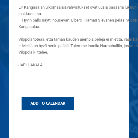
LP Kangasalan ulkomaalaisvahvistukset ovat uusia passaria lukuun o
joukkueessa.
– Hyvin pallo näytti nousevan. Libero Tiiamari Sievänen pelasi vuode
Kangasalaa.
Vilppola toteaa, että tämän kauden aiempia pelejä ei mietitä, vaan ka
– Meillä on hyvä henki päällä. Tulemme innolla Nurmohalliin, jossa me
Vilppola kiittelee.
JARI HAKALA
ADD TO CALENDAR