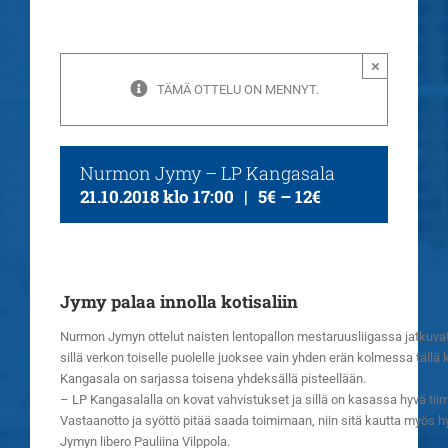
×
TÄMÄ OTTELU ON MENNYT.
Nurmon Jymy – LP Kangasala
21.10.2018 klo 17:00
|
5€ – 12€
Jymy palaa innolla kotisaliin
Nurmon Jymyn ottelut naisten lentopallon mestaruusliigassa jatkuva
sillä verkon toiselle puolelle juoksee vain yhden erän kolmessa täl
Kangasala on sarjassa toisena yhdeksällä pisteellään.
– LP Kangasalalla on kovat vahvistukset ja sillä on kasassa hyvä tiimi
Vastaanotto ja syöttö pitää saada toimimaan, niin sitä kautta myös 
Jymyn libero Pauliina Vilppola.