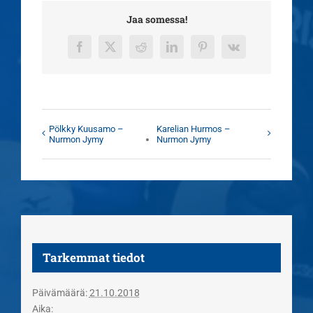
Jaa somessa!
Facebook
X
Reddit
LinkedIn
Pinterest
Vk
Pölkky Kuusamo –
Karelian Hurmos –
Nurmon Jymy
Nurmon Jymy
Tarkemmat tiedot
Päivämäärä:
21.10.2018
Aika: