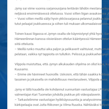
Jymy sai viime vuonna sarjanousijana lentävän lähdön mestaruusliigaan
neljässä ensimmäisessä ottelussa. Vuosi sitten liigan avauksessa Jy
– Vuosi sitten meillä säilyi hyvin ykkössarjassa pelannut joukkue kasa
tutut pelaajat joukkueessa ja siihen tuli mukaan ulkomaalaisvahvistuk
Toinen kausi liigassa ei Jymyn osalta ole käynnistynyt yhtä hyvin. S
Hämeenlinnan kanssa viisieräisen ottelun kääntyessä Hämeenlinnan vo
siitä ottelusta.
– Meillä runko muuttui aika paljon ja pelikaverit vaihtuivat, mutta muk
pelataan, vaikka nyt tappioita on tullutkin. Pelissä ja joukkuehengess
Vilppola muistuttaa, että Jymyn alkukauden ohjelma on ollut kova, ku
Kuusamo.
– Emme ole hävinneet huonoille. Uskoisin, että tähän saakka kohtaa
tasainen ja jokaisella on mahdollisuus mestaruuteen, Vilppola arvioi.
Jymy ei tällä kaudella ole kohdannut sunnuntain vastustajaa LP Kang
valmentajan Kari Tuomelan johdolla joukkue piti videopalaverin.
– Tarkastelimme vastustajan hyökkäyssuuntia ja analysoimme pelaaji
kärkipelaajia ovat Jutta Riikonen ja Vilma Ruuska. Nähtäväksi tietyst