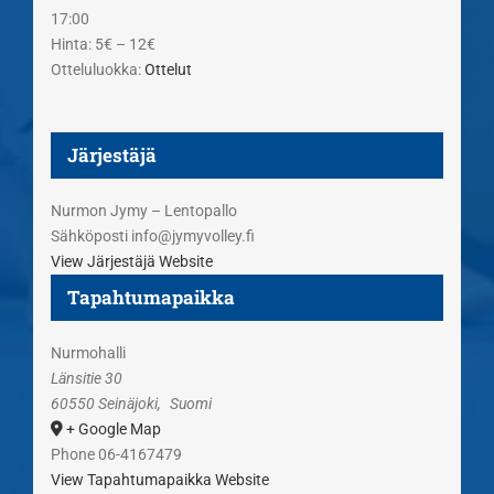
17:00
Hinta:
5€ – 12€
Otteluluokka:
Ottelut
Järjestäjä
Nurmon Jymy – Lentopallo
Sähköposti
info@jymyvolley.fi
View Järjestäjä Website
Tapahtumapaikka
Nurmohalli
Länsitie 30
60550 Seinäjoki
,
Suomi
+ Google Map
Phone
06-4167479
View Tapahtumapaikka Website