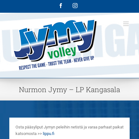
Skip
Facebook
Instagram
to
content
Nurmon Jymy – LP Kangasala
Osta pääsyliput Jymyn peleihin netistä ja varaa parhaat paikat
katsomosta >>
lippu.fi