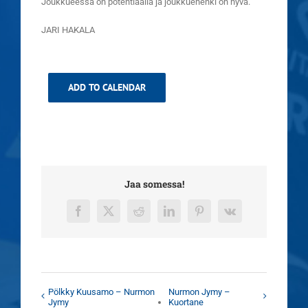
Joukkueessa on potentiaalia ja joukkuehenki on hyvä.
JARI HAKALA
ADD TO CALENDAR
Jaa somessa!
Facebook
X
Reddit
LinkedIn
Pinterest
Vk
Pölkky Kuusamo – Nurmon
Nurmon Jymy –
Jymy
Kuortane