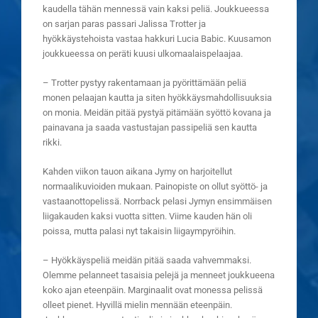
kaudella tähän mennessä vain kaksi peliä. Joukkueessa
on sarjan paras passari Jalissa Trotter ja
hyökkäystehoista vastaa hakkuri Lucia Babic. Kuusamon
joukkueessa on peräti kuusi ulkomaalaispelaajaa.
– Trotter pystyy rakentamaan ja pyörittämään peliä
monen pelaajan kautta ja siten hyökkäysmahdollisuuksia
on monia. Meidän pitää pystyä pitämään syöttö kovana ja
painavana ja saada vastustajan passipeliä sen kautta
rikki.
Kahden viikon tauon aikana Jymy on harjoitellut
normaalikuvioiden mukaan. Painopiste on ollut syöttö- ja
vastaanottopelissä. Norrback pelasi Jymyn ensimmäisen
liigakauden kaksi vuotta sitten. Viime kauden hän oli
poissa, mutta palasi nyt takaisin liigaympyröihin.
– Hyökkäyspeliä meidän pitää saada vahvemmaksi.
Olemme pelanneet tasaisia pelejä ja menneet joukkueena
koko ajan eteenpäin. Marginaalit ovat monessa pelissä
olleet pienet. Hyvillä mielin mennään eteenpäin.