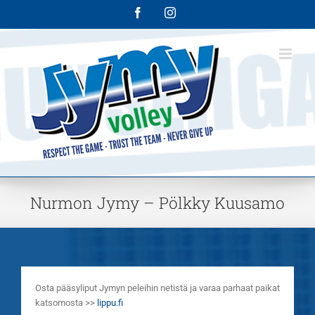
Skip
Facebook
Instagram
to
content
Nurmon Jymy – Pölkky Kuusamo
Osta pääsyliput Jymyn peleihin netistä ja varaa parhaat paikat
katsomosta >>
lippu.fi