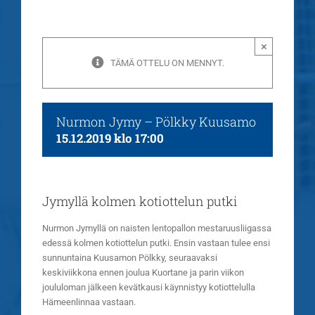
×
TÄMÄ OTTELU ON MENNYT.
Nurmon Jymy – Pölkky Kuusamo
15.12.2019 klo 17:00
Jymyllä kolmen kotiottelun putki
Nurmon Jymyllä on naisten lentopallon mestaruusliigassa
edessä kolmen kotiottelun putki.
Ensin vastaan tulee ensi
sunnuntaina Kuusamon Pölkky, seuraavaksi
keskiviikkona ennen joulua Kuortane ja parin viikon
joululoman jälkeen kevätkausi käynnistyy kotiottelulla
Hämeenlinnaa vastaan.