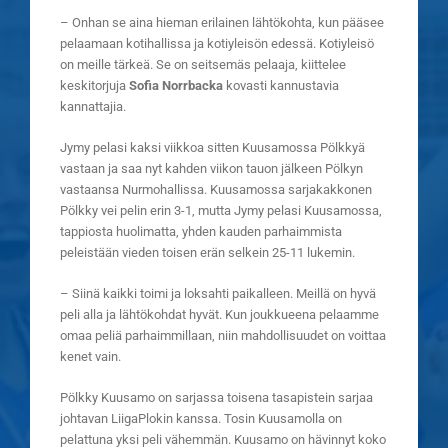
– Onhan se aina hieman erilainen lähtökohta, kun pääsee
pelaamaan kotihallissa ja kotiyleisön edessä. Kotiyleisö
on meille tärkeä. Se on seitsemäs pelaaja, kiittelee
keskitorjuja
Sofia Norrbacka
kovasti kannustavia
kannattajia.
Jymy pelasi kaksi viikkoa sitten Kuusamossa Pölkkyä
vastaan ja saa nyt kahden viikon tauon jälkeen Pölkyn
vastaansa Nurmohallissa. Kuusamossa sarjakakkonen
Pölkky vei pelin erin 3-1, mutta Jymy pelasi Kuusamossa,
tappiosta huolimatta, yhden kauden parhaimmista
peleistään vieden toisen erän selkein 25-11 lukemin.
– Siinä kaikki toimi ja loksahti paikalleen. Meillä on hyvä
peli alla ja lähtökohdat hyvät. Kun joukkueena pelaamme
omaa peliä parhaimmillaan, niin mahdollisuudet on voittaa
kenet vain.
Pölkky Kuusamo on sarjassa toisena tasapistein sarjaa
johtavan LiigaPlokin kanssa. Tosin Kuusamolla on
pelattuna yksi peli vähemmän. Kuusamo on hävinnyt koko