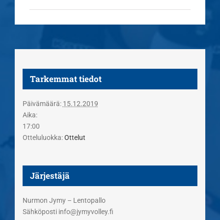
Tarkemmat tiedot
Päivämäärä:
15.12.2019
Aika:
17:00
Otteluluokka:
Ottelut
Järjestäjä
Nurmon Jymy – Lentopallo
Sähköposti
info@jymyvolley.fi