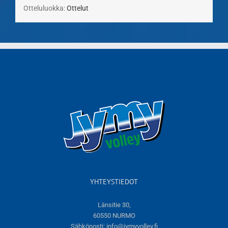
Otteluluokka:
Ottelut
YHTEYSTIEDOT
Länsitie 30,
60550 NURMO
Sähköposti:
info@jymyvolley.fi