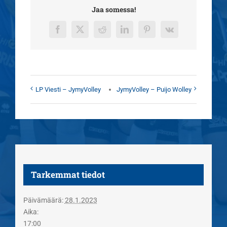
Jaa somessa!
Facebook
X
Reddit
LinkedIn
Pinterest
Vk
LP Viesti – JymyVolley
JymyVolley – Puijo Wolley
Tarkemmat tiedot
Päivämäärä:
28.1.2023
Aika:
17:00