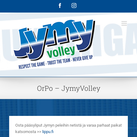
Skip
Facebook
Instagram
to
content
OrPo – JymyVolley
Osta pääsyliput Jymyn peleihin netistä ja varaa parhaat paikat
katsomosta >>
lippu.fi