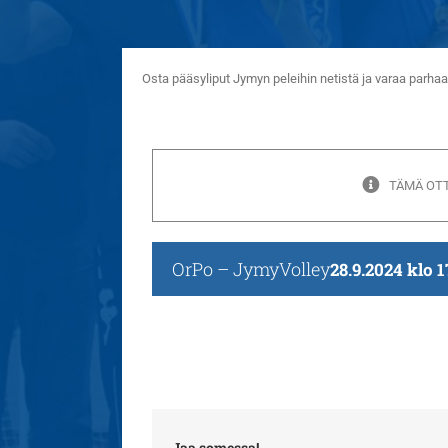
Osta pääsyliput Jymyn peleihin netistä ja varaa parh
TÄMÄ OTT
OrPo – JymyVolley
28.9.2024 klo 1
Jaa somessa!