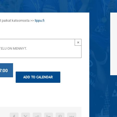
aat paikat katsomosta >>
lippu.fi
×
ELU ON MENNYT.
7:00
ADD TO CALENDAR