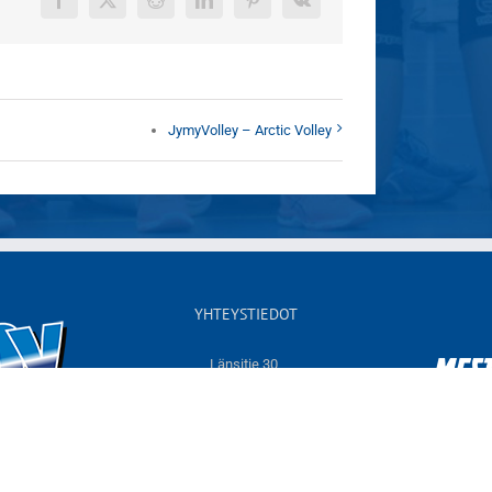
Facebook
X
Reddit
LinkedIn
Pinterest
Vk
JymyVolley – Arctic Volley
YHTEYSTIEDOT
Länsitie 30,
60550 NURMO
Sähköposti:
info@jymyvolley.fi
Web:
www.jymyvolley.fi