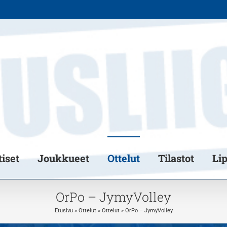
iset
Joukkueet
Ottelut
Tilastot
Li
OrPo – JymyVolley
Etusivu
»
Ottelut
»
Ottelut
»
OrPo – JymyVolley