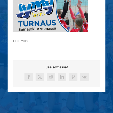
11.03.2019
Jaa somessa!
Facebook
X
Reddit
LinkedIn
Pinterest
Vk