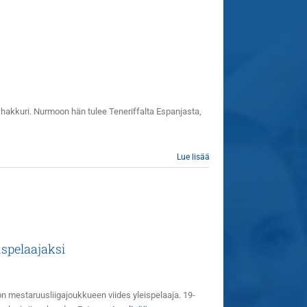
akkuri. Nurmoon hän tulee Teneriffalta Espanjasta,
Lue lisää
ispelaajaksi
n mestaruusliigajoukkueen viides yleispelaaja. 19-