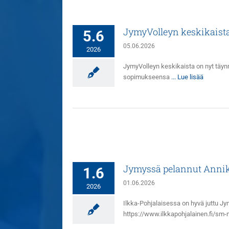
JymyVolleyn keskikaista
5.6
05.06.2026
2026
JymyVolleyn keskikaista on nyt täy
sopimukseensa
... Lue lisää
Jymyssä pelannut Annik
1.6
01.06.2026
2026
Ilkka-Pohjalaisessa on hyvä juttu J
https://www.ilkkapohjalainen.fi/sm-