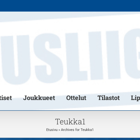
iset
Joukkueet
Ottelut
Tilastot
Li
Teukka1
Etusivu
»
Archives for Teukka1