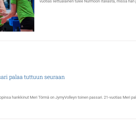
vuotias liettualainen tulee Nurmoon Italiasta, missä hän
ari palaa tuttuun seuraan
ppinsa hankkinut Meri Törmä on JymyVolleyn toinen passari. 21-vuotias Meri pal