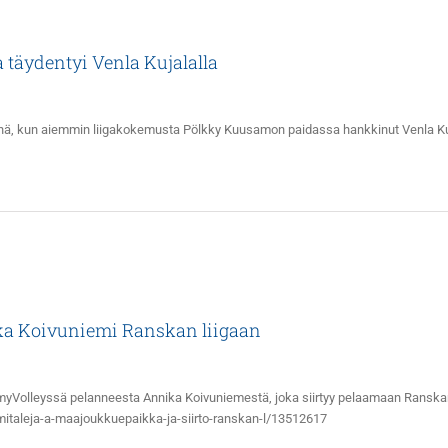
 täydentyi Venla Kujalalla
nnä, kun aiemmin liigakokemusta Pölkky Kuusamon paidassa hankkinut Venla Ku
a Koivuniemi Ranskan liigaan
ymyVolleyssä pelanneesta Annika Koivuniemestä, joka siirtyy pelaamaan Ranska
mitaleja-a-maajoukkuepaikka-ja-siirto-ranskan-l/13512617