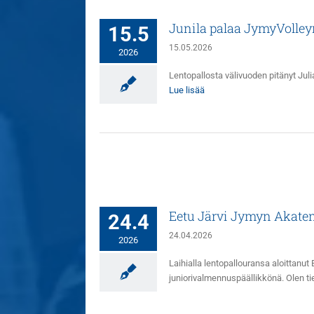
Junila palaa JymyVolley
15.5
15.05.2026
2026
Lentopallosta välivuoden pitänyt Juli
Lue lisää
Eetu Järvi Jymyn Akate
24.4
24.04.2026
2026
Laihialla lentopallouransa aloittan
juniorivalmennuspäällikkönä. Olen t