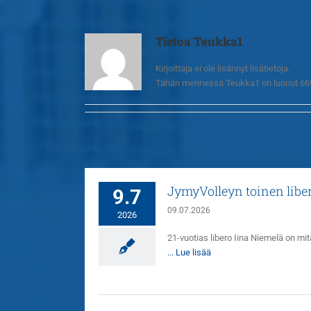
Tietoa
Teukka1
Kirjoittaja ei ole lisännyt lisätietoja.
Tähän mennessä Teukka1 on luonut 669 
JymyVolleyn toinen libero
9.7
09.07.2026
2026
21-vuotias libero Iina Niemelä on mi
... Lue lisää