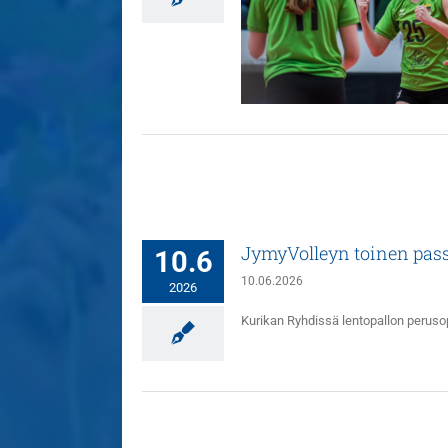
penko Liettuasta JymyVolleyn
yleispelaajaksi
Uutiset
JymyVolleyn toinen pass
10.6
10.06.2026
2026
Kurikan Ryhdissä lentopallon peruso