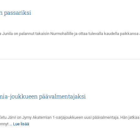
n passariksi
a Junila on palannut takaisin Nurmohallille ja ottaa tulevalla kaudella paikkansa
mia-joukkueen päävalmentajaksi
ut Eetu Järvi on Jymy Akatemian 1-sarjajoukkueen uusi päävalmentaja. Hän jat
iennyt
... Lue lisää