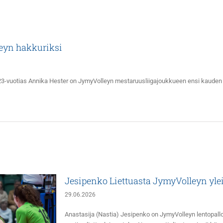
eyn hakkuriksi
3-vuotias Annika Hester on JymyVolleyn mestaruusliigajoukkueen ensi kauden h
Jesipenko Liettuasta JymyVolleyn yle
29.06.2026
Anastasija (Nastia) Jesipenko on JymyVolleyn lentopallo