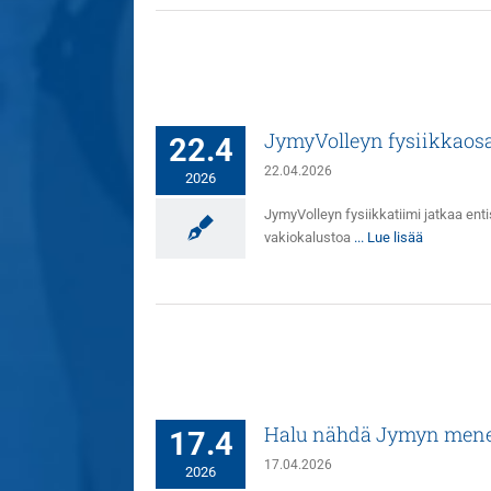
JymyVolleyn fysiikkaos
22.4
22.04.2026
2026
JymyVolleyn fysiikkatiimi jatkaa ent
vakiokalustoa
... Lue lisää
Halu nähdä Jymyn menes
17.4
17.04.2026
2026