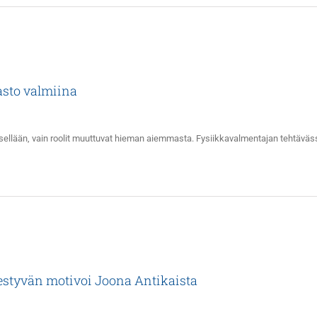
asto valmiina
isellään, vain roolit muuttuvat hieman aiemmasta. Fysiikkavalmentajan tehtäväss
tyvän motivoi Joona Antikaista