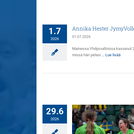
Annika Hester JymyVoll
1.7
01.07.2026
2026
Mainessa Yhdysvalloissa kasvanut 2
missä hän pelasi
... Lue lisää
29.6
2026