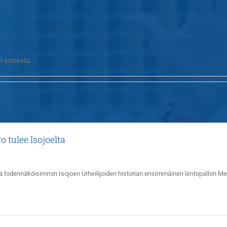
artikkelia.
 tulee Isojoelta
tä todennäköisimmin Isojoen Urheilijoiden historian ensimmäinen lentopallon Mest