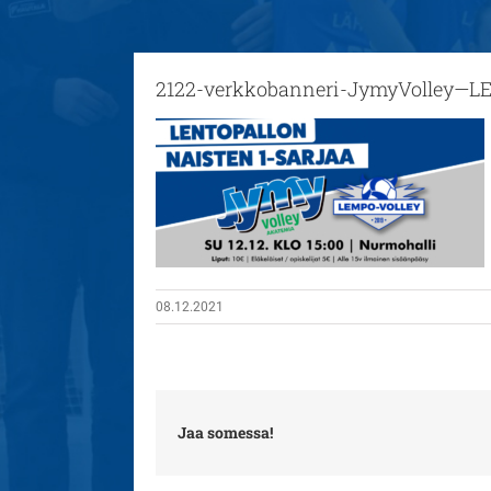
2122-verkkobanneri-JymyVolley—
08.12.2021
Jaa somessa!