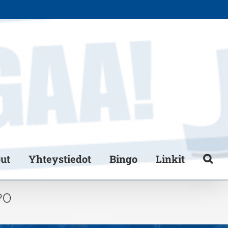
put
Yhteystiedot
Bingo
Linkit
PO