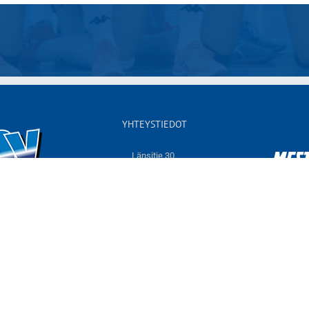
YHTEYSTIEDOT
Länsitie 30,
60550 NURMO
Sähköposti:
info@jymyvolley.fi
Web:
www.jymyvolley.fi
© 2026 | Nurmon Jymy - lentopallo | Designed by
KOKO-Markkinointi
Tietosuojaseloste
Facebook
Instagram