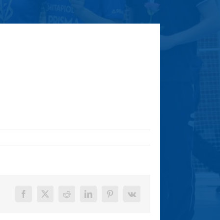
Facebook
X
Reddit
LinkedIn
Pinterest
Vk