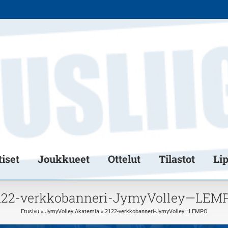
iset
Joukkueet
Ottelut
Tilastot
Li
122-verkkobanneri-JymyVolley—LEM
Etusivu
»
JymyVolley Akatemia
»
2122-verkkobanneri-JymyVolley—LEMPO