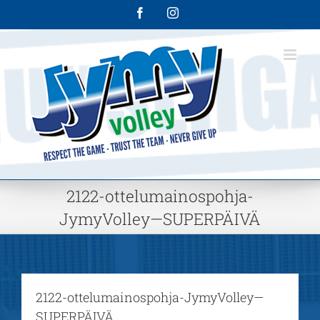
Skip
Facebook
Instagram
to
content
2122-ottelumainospohja-
JymyVolley—SUPERPÄIVÄ
2122-ottelumainospohja-JymyVolley—
SUPERPÄIVÄ