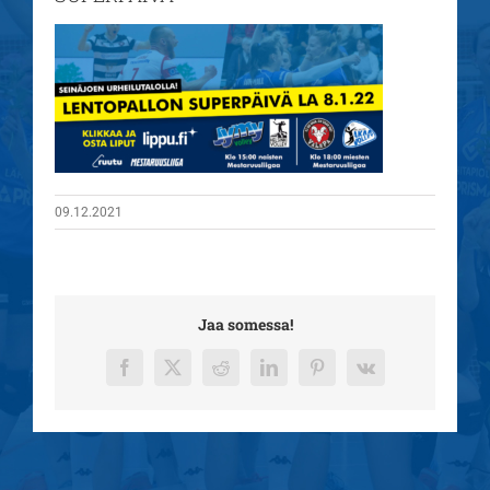
09.12.2021
Jaa somessa!
Facebook
X
Reddit
LinkedIn
Pinterest
Vk