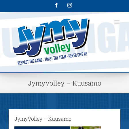
Skip
Facebook
Instagram
to
content
JymyVolley – Kuusamo
JymyVolley – Kuusamo