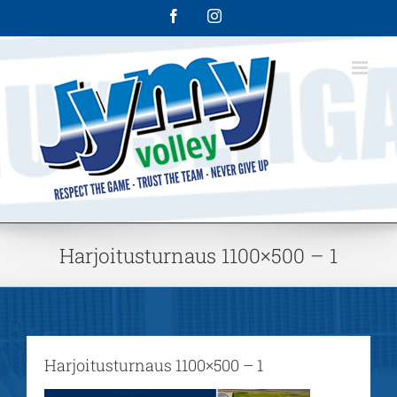
Skip
Facebook
Instagram
to
content
Harjoitusturnaus 1100×500 – 1
Harjoitusturnaus 1100×500 – 1