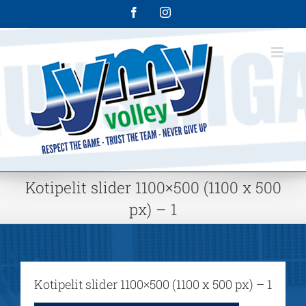
Skip
Facebook
Instagram
to
content
Kotipelit slider 1100×500 (1100 x 500
px) – 1
Kotipelit slider 1100×500 (1100 x 500 px) – 1