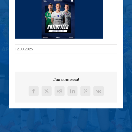
12.03.2025
Jaa somessa!
Facebook
X
Reddit
LinkedIn
Pinterest
Vk