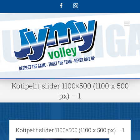
Skip
Facebook
Instagram
to
content
Kotipelit slider 1100×500 (1100 x 500
px) – 1
Kotipelit slider 1100×500 (1100 x 500 px) – 1