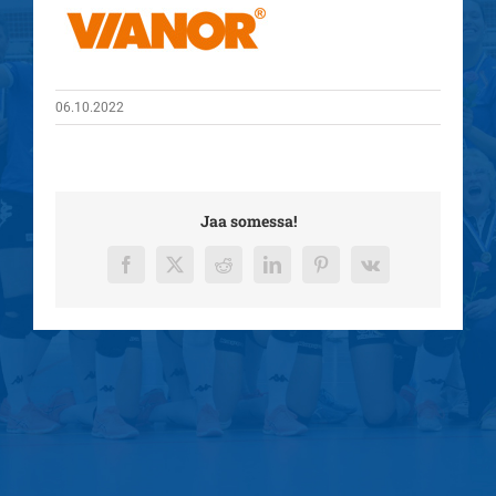
06.10.2022
Jaa somessa!
Facebook
X
Reddit
LinkedIn
Pinterest
Vk