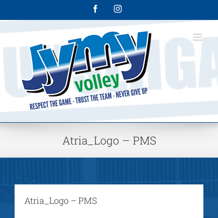
Skip
Facebook
Instagram
to
content
Atria_Logo – PMS
Atria_Logo – PMS