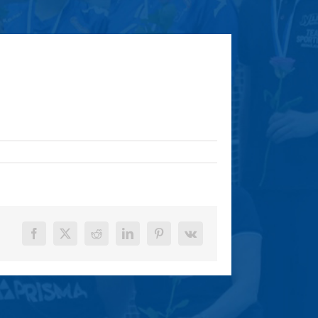
Facebook
X
Reddit
LinkedIn
Pinterest
Vk