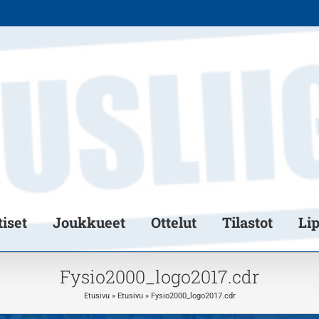
iset
Joukkueet
Ottelut
Tilastot
Li
Fysio2000_logo2017.cdr
Etusivu
»
Etusivu
»
Fysio2000_logo2017.cdr