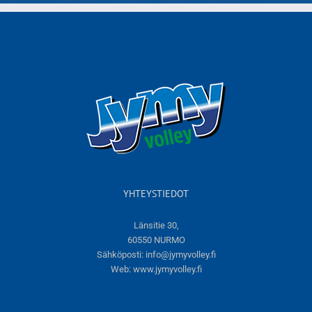
YHTEYSTIEDOT
Länsitie 30,
60550 NURMO
Sähköposti:
info@jymyvolley.fi
Web:
www.jymyvolley.fi