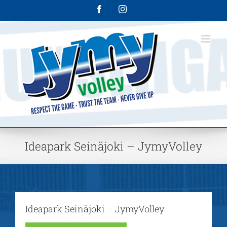
Skip
Facebook
Instagram
to
content
Ideapark Seinäjoki – JymyVolley
Ideapark Seinäjoki – JymyVolley