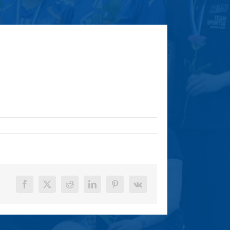
Facebook
X
Reddit
LinkedIn
Pinterest
Vk