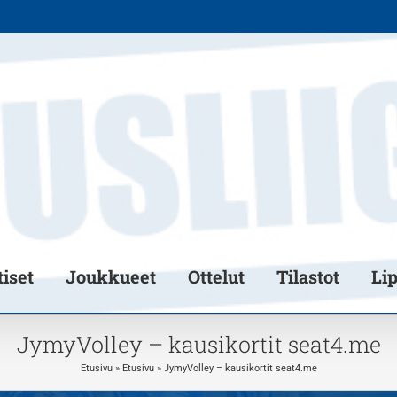
iset
Joukkueet
Ottelut
Tilastot
Li
JymyVolley – kausikortit seat4.me
Etusivu
»
Etusivu
»
JymyVolley – kausikortit seat4.me