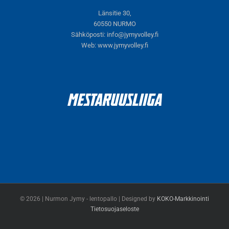
Länsitie 30,
60550 NURMO
Sähköposti:
info@jymyvolley.fi
Web:
www.jymyvolley.fi
© 2026 | Nurmon Jymy - lentopallo | Designed by
KOKO-Markkinointi
Tietosuojaseloste