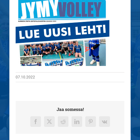
07.10.2022
Jaa somessa!
Facebook
X
Reddit
LinkedIn
Pinterest
Vk