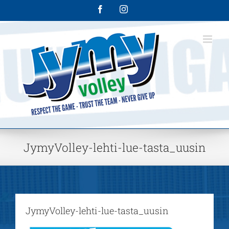
Skip
Facebook
Instagram
to
content
JymyVolley-lehti-lue-tasta_uusin
JymyVolley-lehti-lue-tasta_uusin