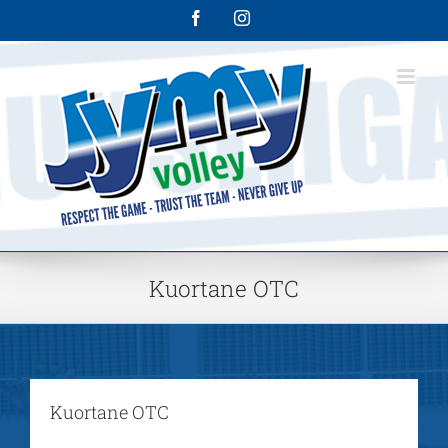
Skip
Facebook
Instagram
to
content
Kuortane OTC
Kuortane OTC