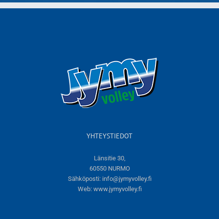
YHTEYSTIEDOT
Länsitie 30,
60550 NURMO
Sähköposti:
info@jymyvolley.fi
Web:
www.jymyvolley.fi