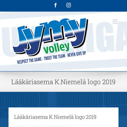
Skip
Facebook
Instagram
to
content
Lääkäriasema K.Niemelä logo 2019
Lääkäriasema K.Niemelä logo 2019