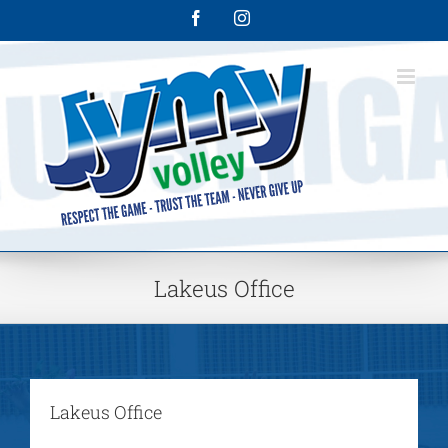
Skip
Facebook
Instagram
to
content
Lakeus Office
Lakeus Office