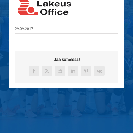
29.09.2017
Jaa somessa!
Facebook
X
Reddit
LinkedIn
Pinterest
Vk