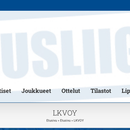
iset
Joukkueet
Ottelut
Tilastot
Li
LKVOY
Etusivu
»
Etusivu
»
LKVOY