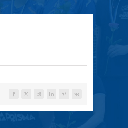
Facebook
X
Reddit
LinkedIn
Pinterest
Vk