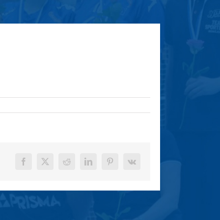
Facebook
X
Reddit
LinkedIn
Pinterest
Vk