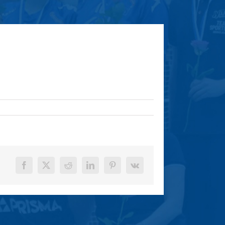
Facebook
X
Reddit
LinkedIn
Pinterest
Vk