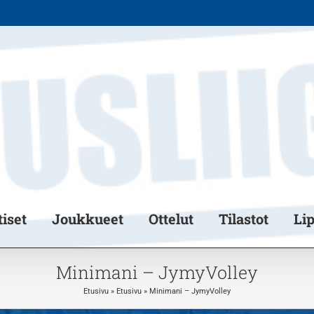
iset
Joukkueet
Ottelut
Tilastot
Li
Minimani – JymyVolley
Etusivu
»
Etusivu
»
Minimani – JymyVolley