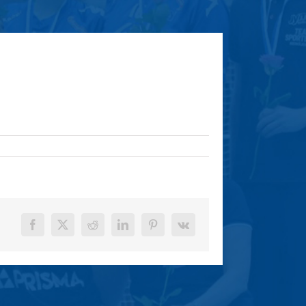
Facebook
X
Reddit
LinkedIn
Pinterest
Vk