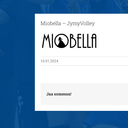
Miobella – JymyVolley
10.01.2024
Jaa somessa!