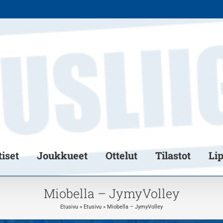
iset
Joukkueet
Ottelut
Tilastot
Li
Miobella – JymyVolley
Etusivu
»
Etusivu
»
Miobella – JymyVolley