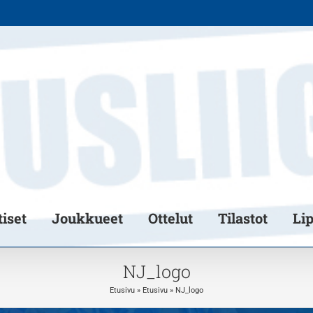
iset
Joukkueet
Ottelut
Tilastot
Li
NJ_logo
Etusivu
»
Etusivu
»
NJ_logo