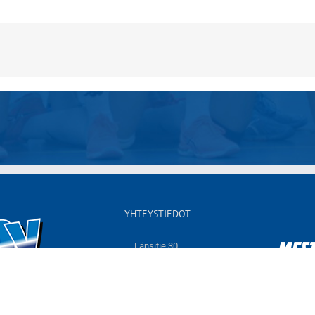
YHTEYSTIEDOT
Länsitie 30,
60550 NURMO
Sähköposti:
info@jymyvolley.fi
Web:
www.jymyvolley.fi