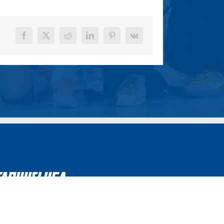
Facebook
X
Reddit
LinkedIn
Pinterest
Vk