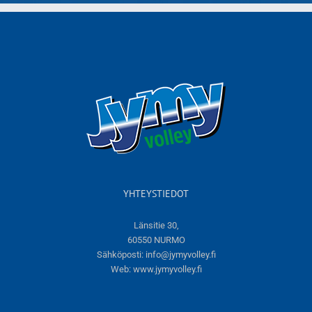
YHTEYSTIEDOT
Länsitie 30,
60550 NURMO
Sähköposti:
info@jymyvolley.fi
Web:
www.jymyvolley.fi