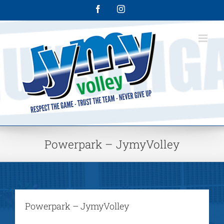
Skip
Facebook
Instagram
to
content
Powerpark – JymyVolley
Powerpark – JymyVolley