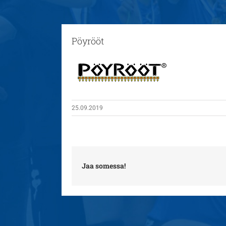
Pöyrööt
25.09.2019
Jaa somessa!