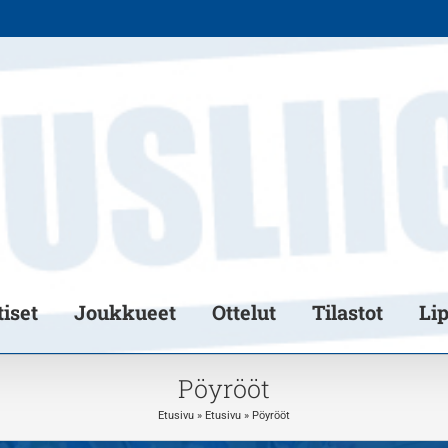
iset
Joukkueet
Ottelut
Tilastot
Li
Pöyrööt
Etusivu
»
Etusivu
»
Pöyrööt