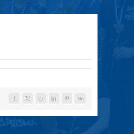
Facebook
X
Reddit
LinkedIn
Pinterest
Vk