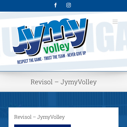
Skip
Facebook
Instagram
to
content
Revisol – JymyVolley
Revisol – JymyVolley