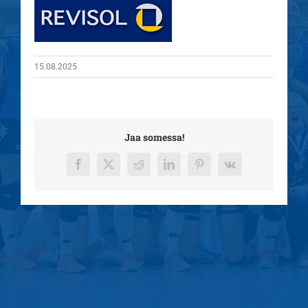
15.08.2025
Jaa somessa!
Facebook
X
Reddit
LinkedIn
Pinterest
Vk