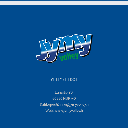
YHTEYSTIEDOT
Länsitie 30,
60550 NURMO
Sähköposti:
info@jymyvolley.fi
Web:
www.jymyvolley.fi