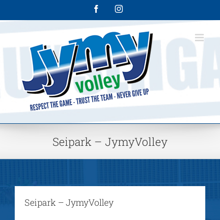
Skip
Facebook
Instagram
to
content
Seipark – JymyVolley
Seipark – JymyVolley