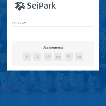
17.06.2024
Jaa somessa!
Facebook
X
Reddit
LinkedIn
Pinterest
Vk