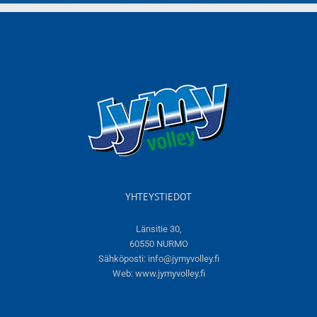
YHTEYSTIEDOT
Länsitie 30,
60550 NURMO
Sähköposti:
info@jymyvolley.fi
Web:
www.jymyvolley.fi