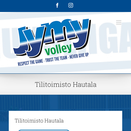
Skip
Facebook
Instagram
to
content
Tilitoimisto Hautala
Tilitoimisto Hautala