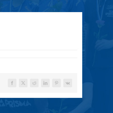
Facebook
X
Reddit
LinkedIn
Pinterest
Vk