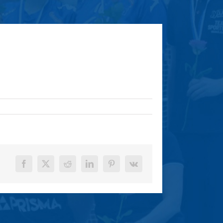
Facebook
X
Reddit
LinkedIn
Pinterest
Vk