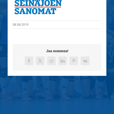
08.08.2019
Jaa somessa!
Facebook
X
Reddit
LinkedIn
Pinterest
Vk