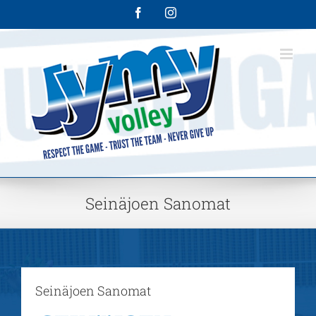
Skip
Facebook
Instagram
to
content
Seinäjoen Sanomat
Seinäjoen Sanomat