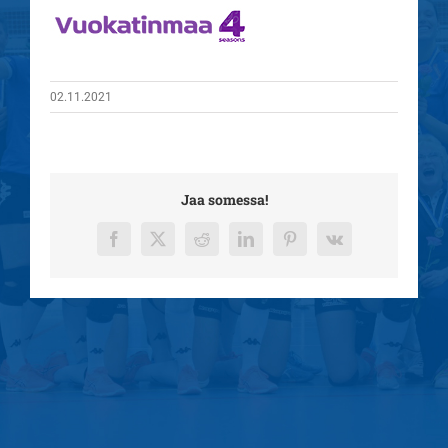
02.11.2021
Jaa somessa!
Facebook
X
Reddit
LinkedIn
Pinterest
Vk