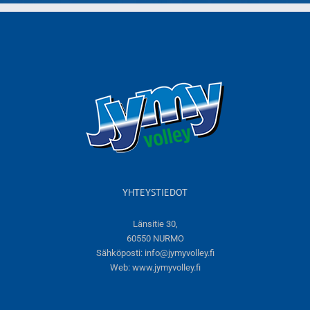
YHTEYSTIEDOT
Länsitie 30,
60550 NURMO
Sähköposti:
info@jymyvolley.fi
Web:
www.jymyvolley.fi