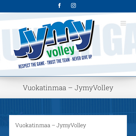
Skip
Facebook
Instagram
to
content
Vuokatinmaa – JymyVolley
Vuokatinmaa – JymyVolley