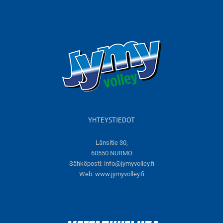
YHTEYSTIEDOT
Länsitie 30,
60550 NURMO
Sähköposti:
info@jymyvolley.fi
Web:
www.jymyvolley.fi