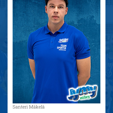
isompana
Santeri Mäkelä