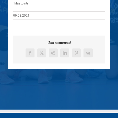
Tilastointi
09.08.2021
Jaa somessa!
Facebook
X
Reddit
LinkedIn
Pinterest
Vk