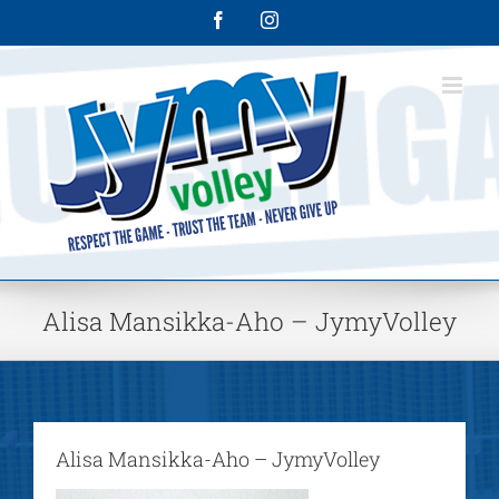
Skip
Facebook
Instagram
to
content
Alisa Mansikka-Aho – JymyVolley
Alisa Mansikka-Aho – JymyVolley