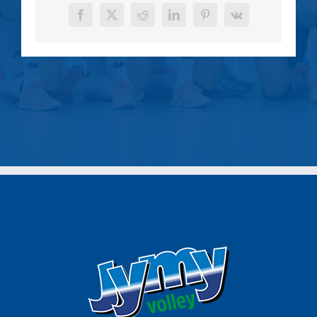
Facebook
X
Reddit
LinkedIn
Pinterest
Vk