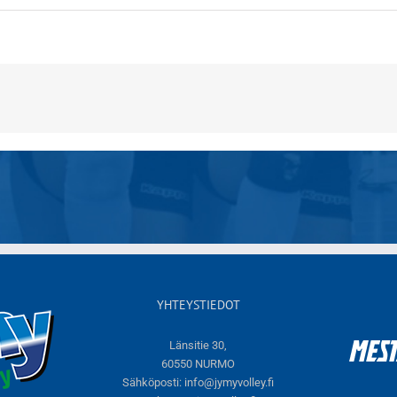
YHTEYSTIEDOT
Länsitie 30,
60550 NURMO
Sähköposti:
info@jymyvolley.fi