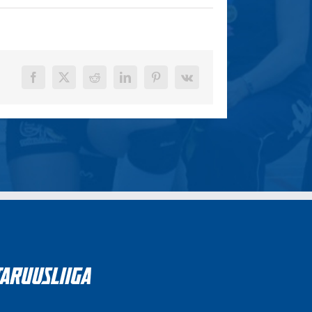
Facebook
X
Reddit
LinkedIn
Pinterest
Vk