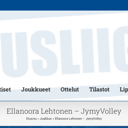
iset
Joukkueet
Ottelut
Tilastot
Li
Ellanoora Lehtonen – JymyVolley
Etusivu
»
Joukkue
»
Ellanoora Lehtonen – JymyVolley