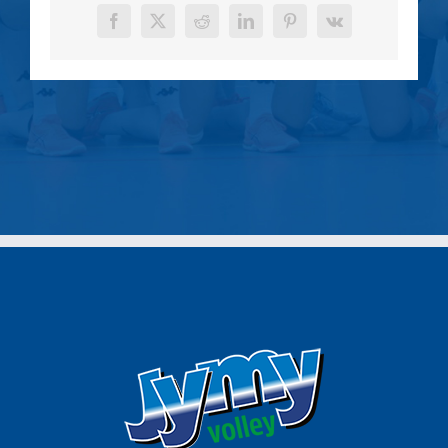
Facebook
X
Reddit
LinkedIn
Pinterest
Vk