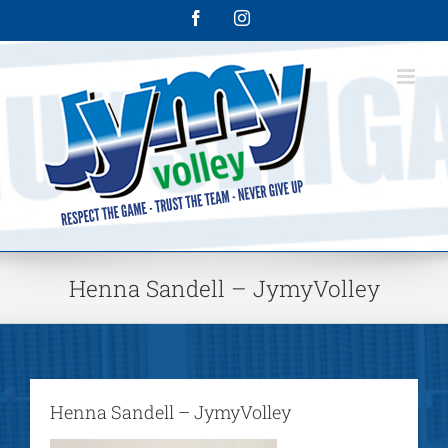
Skip
Facebook
Instagram
to
content
Henna Sandell – JymyVolley
Henna Sandell – JymyVolley