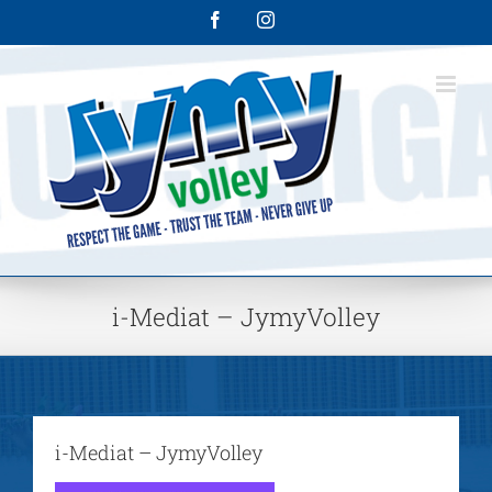
Skip
Facebook
Instagram
to
content
i-Mediat – JymyVolley
i-Mediat – JymyVolley