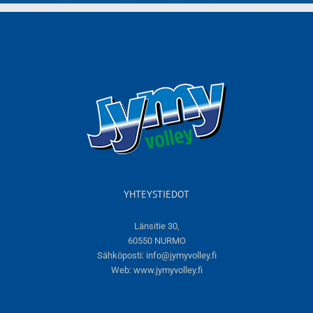
YHTEYSTIEDOT
Länsitie 30,
60550 NURMO
Sähköposti:
info@jymyvolley.fi
Web:
www.jymyvolley.fi