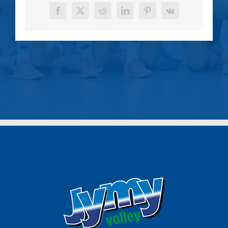
Facebook
X
Reddit
LinkedIn
Pinterest
Vk