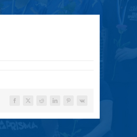
Facebook
X
Reddit
LinkedIn
Pinterest
Vk