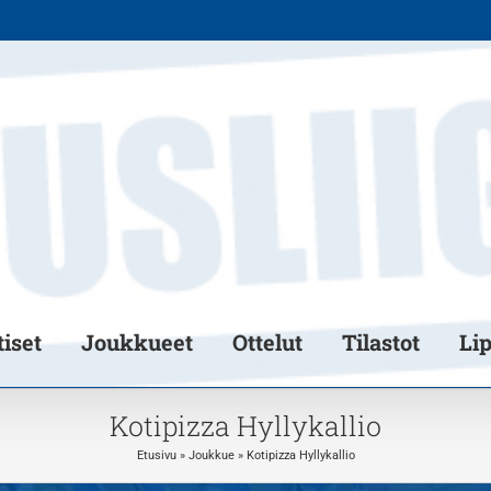
iset
Joukkueet
Ottelut
Tilastot
Li
Kotipizza Hyllykallio
Etusivu
»
Joukkue
»
Kotipizza Hyllykallio