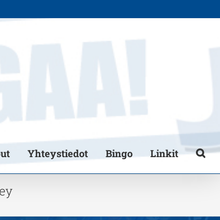
put
Yhteystiedot
Bingo
Linkit
ey