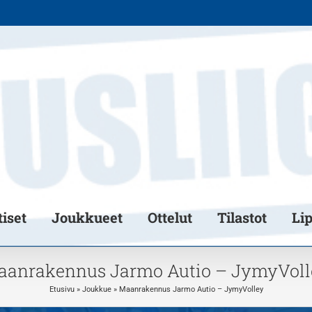
iset
Joukkueet
Ottelut
Tilastot
Li
aanrakennus Jarmo Autio – JymyVoll
Etusivu
»
Joukkue
»
Maanrakennus Jarmo Autio – JymyVolley