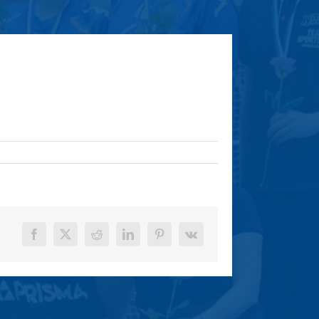
Facebook
X
Reddit
LinkedIn
Pinterest
Vk