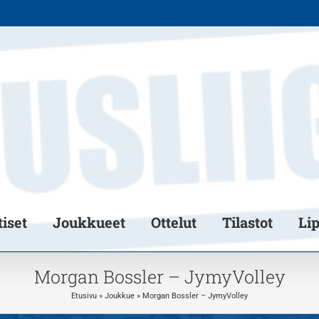
iset
Joukkueet
Ottelut
Tilastot
Li
Morgan Bossler – JymyVolley
Etusivu
»
Joukkue
»
Morgan Bossler – JymyVolley