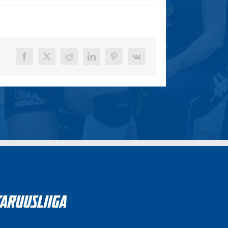
Facebook
X
Reddit
LinkedIn
Pinterest
Vk