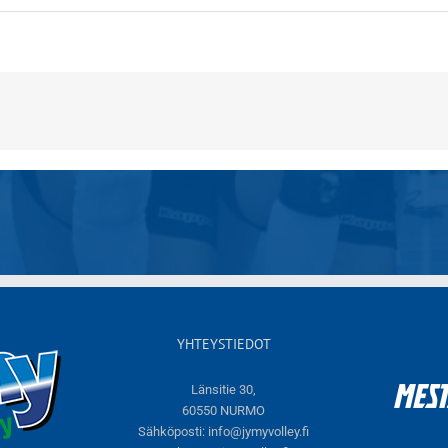
YHTEYSTIEDOT
Länsitie 30,
60550 NURMO
Sähköposti:
info@jymyvolley.fi